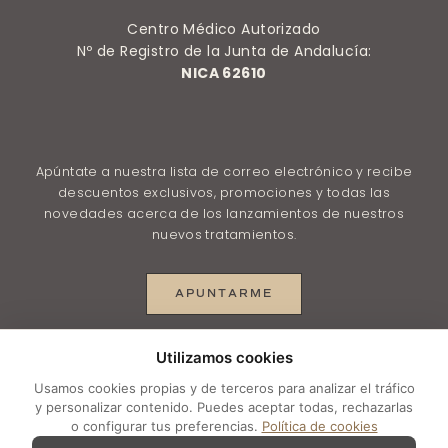
Centro Médico Autorizado
Nº de Registro de la Junta de Andalucía:
NICA 62610
Apúntate a nuestra lista de correo electrónico y recibe
descuentos exclusivos, promociones y todas las
novedades acerca de los lanzamientos de nuestros
nuevos tratamientos.
APUNTARME
Utilizamos cookies
© 2025 depilacionlasermalaga.net |
Aviso legal
–
Usamos cookies propias y de terceros para analizar el tráfico
Política de Privacidad
–
Política de Privacidad en
y personalizar contenido. Puedes aceptar todas, rechazarlas
o configurar tus preferencias.
Política de cookies
RRSS
–
Política de Cookies
–
Configurar cookies