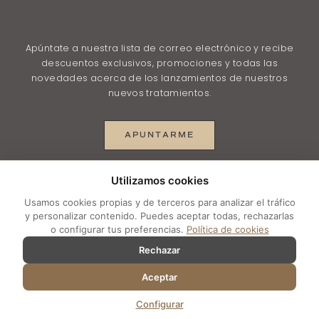
Apúntate a nuestra lista de correo electrónico y recibe
descuentos exclusivos, promociones y todas las
novedades acerca de los lanzamientos de nuestros
nuevos tratamientos.
APUNTARME
Utilizamos cookies
© 2025 depilacionlasermalaga.net |
Aviso legal
–
Usamos cookies propias y de terceros para analizar el tráfico
Política de Privacidad
–
Política de Privacidad en
y personalizar contenido. Puedes aceptar todas, rechazarlas
o configurar tus preferencias.
Política de cookies
RRSS
–
Política de Cookies
–
Configurar cookies
Rechazar
Aceptar
Configurar
Preferencias de cookies
×