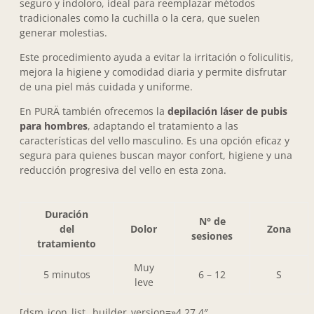
seguro y indoloro, ideal para reemplazar métodos
tradicionales como la cuchilla o la cera, que suelen
generar molestias.
Este procedimiento ayuda a evitar la irritación o foliculitis,
mejora la higiene y comodidad diaria y permite disfrutar
de una piel más cuidada y uniforme.
En PURÄ también ofrecemos la
depilación láser de pubis
para hombres
, adaptando el tratamiento a las
características del vello masculino. Es una opción eficaz y
segura para quienes buscan mayor confort, higiene y una
reducción progresiva del vello en esta zona.
Duración
N° de
del
Dolor
Zona
sesiones
tratamiento
Muy
5 minutos
6 – 12
S
leve
[dsm_icon_list _builder_version=»4.27.4″